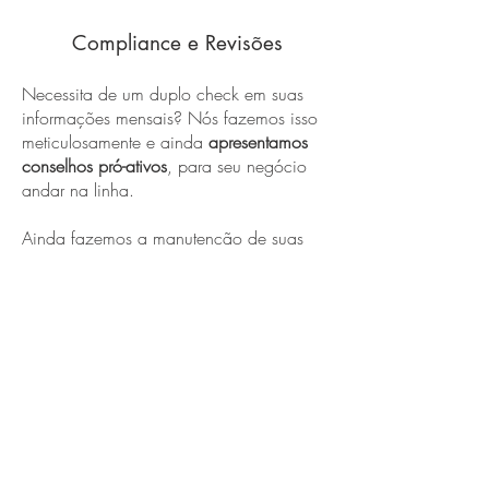
Compliance e Revisões
Necessita de um duplo check em suas
informações mensais? Nós fazemos isso
meticulosamente e ainda
apresentamos
conselhos pró-ativos
, para seu negócio
andar na linha.
Ainda fazemos a manutenção de suas
certidões, para você não perder seu
negócio de vista.
(11) 3164-2081
Av. Marquês de São Vicente,
2219
, Conj140 - São