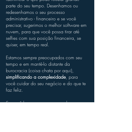
parte do seu tempo. Desenhamos ou
redesenhamos o seu processo
administrativo - financeiro e se você
precisar, sugerimos o melhor software em
nuvem, para que você possa tirar até
selfies com sua posição financeira, se
quiser, em tempo real.
Estamos sempre preocupados com seu
tempo e em mantê-lo distante da
burocracia (coisa chata por aqui),
simplificando a complexidade
, para
você cuidar do seu negócio e do que te
faz feliz.
Se você busca uma empresa de
contabilidade progressista, vibrante e
objetiva, acabou de encontrar!
Quer nos conhecer?