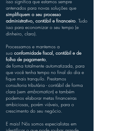
isso significa que estamos sempre
antenados para novas soluções que
simplifiquem o seu processo
administrativo, contábil e financeiro
. Tudo
isso para economizar o seu tempo (e
dinheiro, claro).
Processamos e mantemos a
sua
conformidade fiscal, contábil e de
folha de pagamento
,
de forma totalmente automatizada, para
que você tenha tempo no final do dia e
fique mais tranquilo. Prestamos
consultoria tributária - contábil de forma
clara (sem
embromation
) e também
podemos elaborar metas financeiras
ambiciosas, porém viáveis, para o
crescimento do seu negócio.
E mais! Nós somos especialistas em
identificar o que pode roubar grande